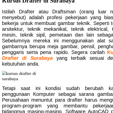
Kursus Drafter di Surabaya
Istilah Drafter atau Draftsman (orang luar n
menyebut) adalah profesi pekerjaan yang bia
bekerja untuk membuat gambar teknik. Seperti t
arsitektur, teknik mekanikal, teknik elektrical, 
mesin, teknik sipil, pemetaan dan lain sebaga
Sebelumnya mereka ini menggunakan alat s
gambarnya berupa meja gambar, pensil, pengh
penggaris serta pena rapido. Segera carilah
Ku
Drafter di Surabaya
yang terbaik sesuai d
kebutuhan anda.
Tetapi saat ini kondisi sudah berubah ka
penggunaan Komputer sebagai sarana gamba
Perusahaan menuntut para drafter harus meng
program-program yang membantu pekerjaa
bidangnya masing-masing. Software AutoCAD p