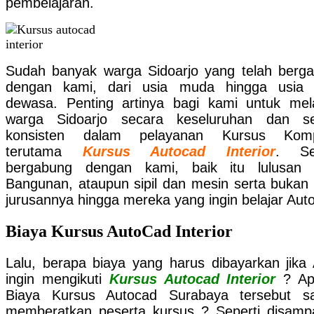
pembelajaran.
Sudah banyak warga Sidoarjo yang telah berg
dengan kami, dari usia muda hingga usia 
dewasa. Penting artinya bagi kami untuk mel
warga Sidoarjo secara keseluruhan dan se
konsisten dalam pelayanan Kursus Komp
terutama
Kursus Autocad Interior
. Se
bergabung dengan kami, baik itu lulusan
Bangunan, ataupun sipil dan mesin serta bukan
jurusannya hingga mereka yang ingin belajar Aut
Biaya Kursus AutoCad Interior
Lalu, berapa biaya yang harus dibayarkan jika
ingin mengikuti
Kursus Autocad Interior
? Ap
Biaya Kursus Autocad Surabaya tersebut s
memberatkan peserta kursus ? Seperti disamp