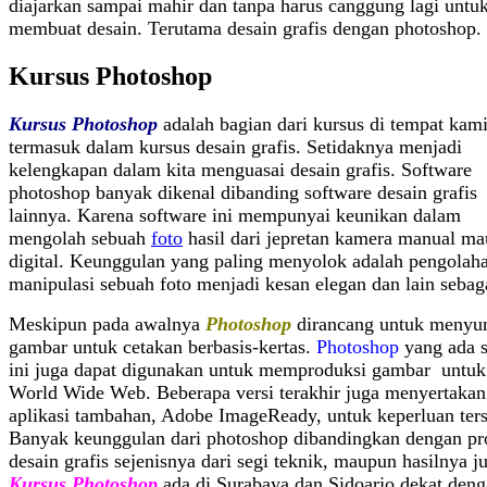
diajarkan sampai mahir dan tanpa harus canggung lagi untu
membuat desain. Terutama desain grafis dengan photoshop.
Kursus Photoshop
Kursus Photoshop
adalah bagian dari kursus di tempat kami
termasuk dalam kursus desain grafis. Setidaknya menjadi
kelengkapan dalam kita menguasai desain grafis. Software
photoshop banyak dikenal dibanding software desain grafis
lainnya. Karena software ini mempunyai keunikan dalam
mengolah sebuah
foto
hasil dari jepretan kamera manual m
digital. Keunggulan yang paling menyolok adalah pengolah
manipulasi sebuah foto menjadi kesan elegan dan lain sebag
Meskipun pada awalnya
Photoshop
dirancang untuk menyu
gambar untuk cetakan berbasis-kertas.
Photoshop
yang ada s
ini juga dapat digunakan untuk memproduksi gambar untuk
World Wide Web. Beberapa versi terakhir juga menyertakan
aplikasi tambahan, Adobe ImageReady, untuk keperluan ters
Banyak keunggulan dari photoshop dibandingkan dengan p
desain grafis sejenisnya dari segi teknik, maupun hasilnya j
Kursus Photoshop
ada di Surabaya dan Sidoarjo dekat den