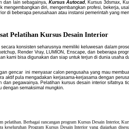
m dan lain sebagainya,
Kursus Autocad
, Kursus 3dsmax, Ku
uk mengembangkan diri, mengembangkan profesi, bekerja, usah
erior di beberapa perusahaan atau instansi pemerintah yang mem
at Pelatihan Kursus Desain Interior
secara konsisten seharusnya memiliki keluwesan dalam proses 
ketchup, Render Vray, LUMION, Enscape, dan beberapa progra
 kami bisa digunakan dan siap untuk terjun di dunia usaha dan
an gencar ini menyasar calon pengusaha yang mau membuat
ra aktif pula mengadakan kerjasama-kerjasama dengan perusa
 pegawainya. Pelatihan kursus desain interior sifatnya tida
 dengan semaksimal mungkin.
latihan. Berbagai rancangan program Kursus Desain Interior, Kursus
cara keseluruhan Program Kursus Desain Interior yang diajarkan dis