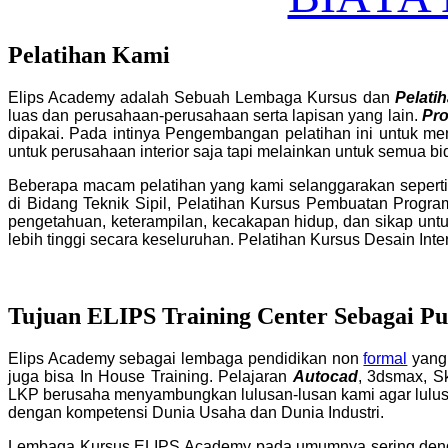
Pelatihan Kami
Elips Academy adalah Sebuah Lembaga Kursus dan
Pelati
luas dan perusahaan-perusahaan serta lapisan yang lain.
Pr
dipakai. Pada intinya Pengembangan pelatihan ini untuk m
untuk perusahaan interior saja tapi melainkan untuk semua b
Beberapa macam pelatihan yang kami selanggarakan seperti
di Bidang Teknik Sipil, Pelatihan Kursus Pembuatan Progra
pengetahuan, keterampilan, kecakapan hidup, dan sikap unt
lebih tinggi secara keseluruhan. Pelatihan Kursus Desain Int
Tujuan ELIPS Training Center Sebagai Pus
Elips Academy sebagai lembaga pendidikan non
formal
yang 
juga bisa In House Training. Pelajaran
Autocad
, 3dsmax, S
LKP berusaha menyambungkan lulusan-lusan kami agar lulusan
dengan kompetensi Dunia Usaha dan Dunia Industri.
Lembaga Kursus ELIPS Academy pada umumnya sering deng