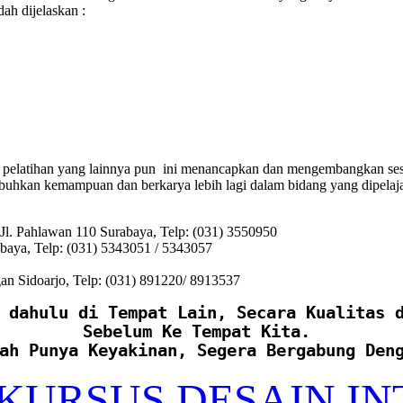
dah dijelaskan :
ang pelatihan yang lainnya pun ini menancapkan dan mengembangkan ses
mbuhkan kemampuan dan berkarya lebih lagi dalam bidang yang dipelaj
l. Pahlawan 110 Surabaya, Telp: (031) 3550950
baya, Telp: (031) 5343051 / 5343057
n Sidoarjo, Telp: (031) 891220/ 8913537
 dahulu di Tempat Lain, Secara Kualitas 
Sebelum Ke Tempat Kita. 
ah Punya Keyakinan, Segera Bergabung Den
 KURSUS DESAIN IN