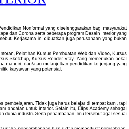
Pendidikan Nonformal yang diselenggarakan bagi masyarakat
cape dan Corona serta beberapa program Desain Interior yang
sebut. Kerjasama ini dibuatkan juga perusahaan yang bukan
rkantoran, Pelatihan Kursus Pembuatan Web dan Video, Kursus
rsus Sketchup, Kursus Render Vray.
Yang memerlukan bekal
a mandiri, dan/atau melanjutkan pendidikan ke jenjang yang
iliki karyawan yang potensial.
pembelajaran. Tidak juga harus belajar di tempat kami, tapi
m andalan untuk interior.
Selain itu, Elips Academy sebagai
 dunia industri. Serta penambahan ilmu tersebut agar sesuai
 usaha, pengembangan bisnis dan memperkuat perusahaan,