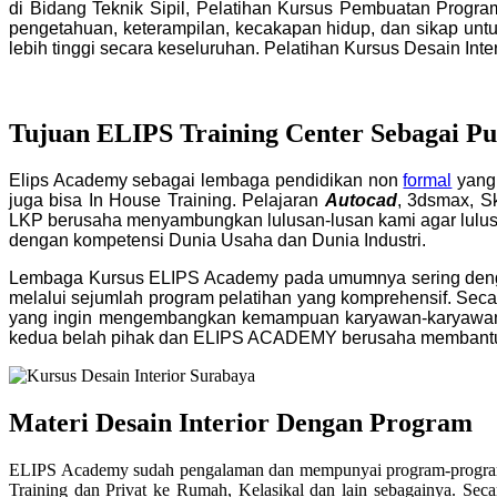
di Bidang Teknik Sipil, Pelatihan Kursus Pembuatan Progra
pengetahuan, keterampilan, kecakapan hidup, dan sikap unt
lebih tinggi secara keseluruhan. Pelatihan Kursus Desain Int
Tujuan ELIPS Training Center Sebagai Pus
Elips Academy sebagai lembaga pendidikan non
formal
yang 
juga bisa In House Training. Pelajaran
Autocad
, 3dsmax, S
LKP berusaha menyambungkan lulusan-lusan kami agar lulusan
dengan kompetensi Dunia Usaha dan Dunia Industri.
Lembaga Kursus ELIPS Academy pada umumnya sering deng
melalui sejumlah program pelatihan yang komprehensif.
Seca
yang ingin mengembangkan kemampuan karyawan-karyawan dan
kedua belah pihak dan ELIPS ACADEMY berusaha membantu
Materi Desain Interior Dengan Program
ELIPS Academy sudah pengalaman dan mempunyai program-program pe
Training dan Privat ke Rumah, Kelasikal dan lain sebagainya. Se