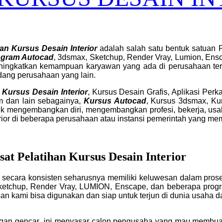
han Kursus Desain Interior
adalah salah satu bentuk satuan 
ogram Autocad
, 3dsmax, Sketchup, Render Vray, Lumion, Ens
eningkatkan kemampuan karyawan yang ada di perusahaan ter
idang perusahaan yang lain.
Kursus Desain Interior
, Kursus Desain Grafis, Aplikasi Pe
m dan lain sebagainya,
Kursus Autocad
, Kursus 3dsmax, Ku
uk mengembangkan diri, mengembangkan profesi, bekerja, usah
erior di beberapa perusahaan atau instansi pemerintah yang mem
at Pelatihan Kursus Desain Interior
secara konsisten seharusnya memiliki keluwesan dalam proses 
ketchup, Render Vray, LUMION, Enscape, dan beberapa progra
 kami bisa digunakan dan siap untuk terjun di dunia usaha dan
an gencar ini menyasar calon pengusaha yang mau membuat