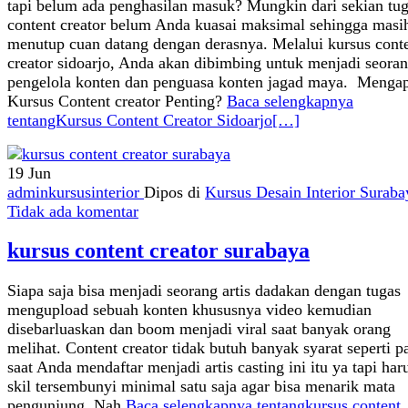
tapi belum ada penghasilan masuk? Mungkin dari sekian tu
content creator belum Anda kuasai maksimal sehingga masi
menutup cuan datang dengan derasnya. Melalui kursus cont
creator sidoarjo, Anda akan dibimbing untuk menjadi seora
pengelola konten dan penguasa konten jagad maya. Menga
Kursus Content creator Penting?
Baca selengkapnya
tentangKursus Content Creator Sidoarjo
[…]
19
Jun
adminkursusinterior
Dipos di
Kursus Desain Interior Suraba
Tidak ada komentar
kursus content creator surabaya
Siapa saja bisa menjadi seorang artis dadakan dengan tugas
mengupload sebuah konten khususnya video kemudian
disebarluaskan dan boom menjadi viral saat banyak orang
melihat. Content creator tidak butuh banyak syarat seperti p
saat Anda mendaftar menjadi artis casting ini itu ya tapi har
skil tersembunyi minimal satu saja agar bisa menarik mata
pengunjung. Nah,
Baca selengkapnya tentangkursus content