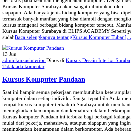
berfokus pada keahlian menggunakan komputer. Dengan beg
Kursus Komputer Surabaya akan sangat dibutuhkan oleh
siapapun. Ada banyak jenis bidang komputer yang bisa dipel
termasuk banyak manfaat yang bisa diambil dengan mengiku
kursus mengenai berbagai bidang komputer tersebut. Manfa
Kursus Komputer Surabaya di ELIPS ACADEMY Seperti y
sudah
Baca selengkapnya tentangKursus Komputer Tuban
[…
13
Jun
adminkursusinterior
Dipos di
Kursus Desain Interior Suraba
Tidak ada komentar
Kursus Komputer Pandaan
Saat ini hampir semua pekerjaan membutuhkan keterampila
komputer dalam setiap individu. Sangat tepat bila Anda men
tempat kursus komputer terbaik di Surabaya untuk memban
meningkatkan kemampuan dan kemahiran dalam berkomput
Kursus komputer Pandaan ini terbuka bagi berbagai kalanga
mulai dari pekerja, mahasiswa, ataupun siapapun yang ingin
meningkatkan kemampuan dalam berkomputer. Ada beberap