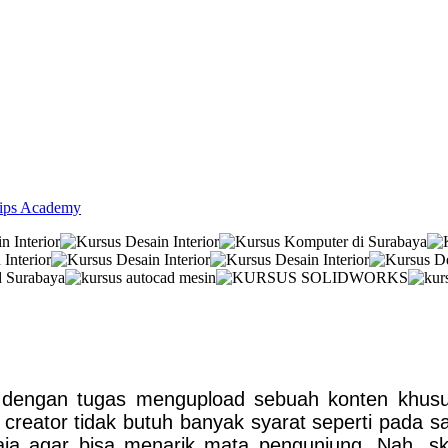
lips Academy
an dengan tugas mengupload sebuah konten khus
creator tidak butuh banyak syarat seperti pada saa
aja agar bisa menarik mata pengunjung. Nah, skil