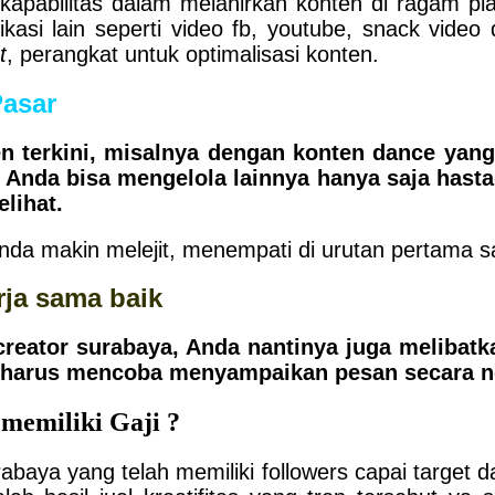
 kapabilitas dalam melahirkan konten di ragam pl
plikasi lain seperti video fb, youtube, snack v
t
, perangkat untuk optimalisasi konten.
asar
en terkini, misalnya dengan konten dance ya
, Anda bisa mengelola lainnya hanya saja hast
elihat.
nda makin melejit, menempati di urutan pertama s
a sama baik
eator surabaya, Anda nantinya juga melibatka
 harus mencoba menyampaikan pesan secara ne
memiliki Gaji ?
rabaya yang telah memiliki followers capai targe