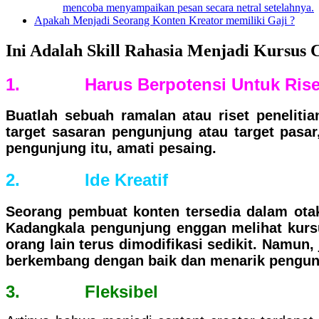
mencoba menyampaikan pesan secara netral setelahnya.
Apakah Menjadi Seorang Konten Kreator memiliki Gaji ?
Ini Adalah Skill Rahasia Menjadi Kursus 
1. Harus Berpotensi Untuk Rise
Buatlah sebuah ramalan atau riset penelit
target sasaran pengunjung atau target pasa
pengunjung itu, amati pesaing.
2. Ide Kreatif
Seorang pembuat konten tersedia dalam otakn
Kadangkala pengunjung enggan melihat kursus
orang lain terus dimodifikasi sedikit. Namun,
berkembang dengan baik dan menarik pengu
3.
Fleksibel