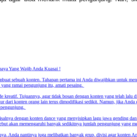
abaya Yang Wajib Anda Kuasai !
mbuat sebuah konten. Tahapan pertama ini Anda diwajibkan untuk menel
n yang ramai pengunjung itu, amati pesaing.
 kreatif. Tujuannya, agar tidak bosan dengan konten yang telah lalu 
ur dari konten orang lain terus dimodifikasi sedikit. Namun, jika Anda 
k pengunjung.
 misalnya dengan konten dance yang menyisipkan lagu jawa gending dan
rsebut akan memengaruhi banyak sedikitnya jumlah pengunjung yang me
aya, Anda nantinya juga melibatkan banyak grup, divisi agar konten A