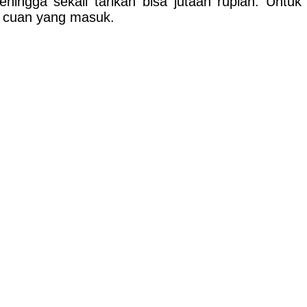
ehingga sekali tarikan bisa jutaan rupiah. Untuk
ak cuan yang masuk.