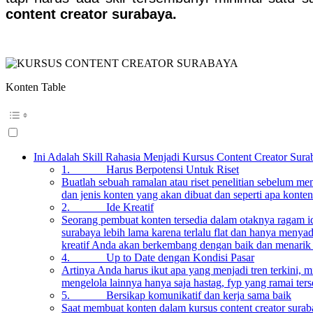
content creator surabaya.
Konten Table
Ini Adalah Skill Rahasia Menjadi Kursus Content Creator Sur
1. Harus Berpotensi Untuk Riset
Buatlah sebuah ramalan atau riset penelitian sebelum me
dan jenis konten yang akan dibuat dan seperti apa konte
2. Ide Kreatif
Seorang pembuat konten tersedia dalam otaknya ragam ide
surabaya lebih lama karena terlalu flat dan hanya menyad
kreatif Anda akan berkembang dengan baik dan menari
4. Up to Date dengan Kondisi Pasar
Artinya Anda harus ikut apa yang menjadi tren terkini,
mengelola lainnya hanya saja hastag, fyp yang ramai te
5. Bersikap komunikatif dan kerja sama baik
Saat membuat konten dalam kursus content creator surab