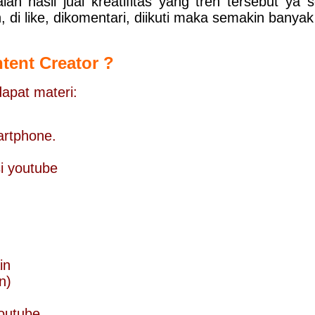
 hasil jual kreatifitas yang tren tersebut ya s
 di like, dikomentari, diikuti maka semakin bany
tent Creator ?
dapat materi:
artphone.
si youtube
in
n)
youtube