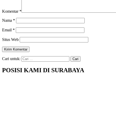
Komentar
*
Nama
*
Email
*
Situs Web
Cari untuk:
POSISI KAMI DI SURABAYA