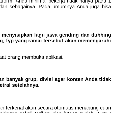
atform. Anda minimal bekerja tidak hanya pada 1
ideo dan sebagainya. Pada umumnya Anda juga bisa
ng menyisipkan lagu jawa gending dan dubbing
ag, fyp yang ramai tersebut akan memengaruhi
aat orang membuka aplikasi.
n banyak grup, divisi agar konten Anda tidak
tral setelahnya.
t dan terkenal akan secara otomatis menabung cuan