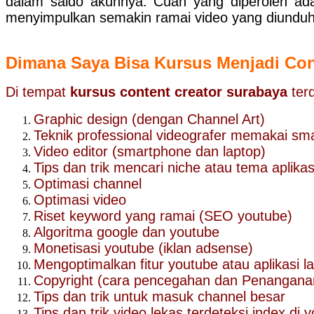
dalam saldo akunnya. Cuan yang diperoleh adalah
menyimpulkan semakin ramai video yang diunduh,
Dimana Saya Bisa Kursus Menjadi Con
Di tempat
kursus content creator surabaya
ter
Graphic design (dengan Channel Art)
Teknik professional videografer memakai sm
Video editor (smartphone dan laptop)
Tips dan trik mencari niche atau tema aplika
Optimasi channel
Optimasi video
Riset keyword yang ramai (SEO youtube)
Algoritma google dan youtube
Monetisasi youtube (iklan adsense)
Mengoptimalkan fitur youtube atau aplikasi la
Copyright (cara pencegahan dan Penangana
Tips dan trik untuk masuk channel besar
Tips dan trik video lekas terdeteksi index di 