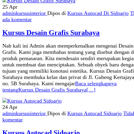
25
Apr
adminkursusinterior
Dipos di
Kursus Autocad Di Sidoarjo
T
ada komentar
Kursus Desain Grafis Surabaya
Nah kali ini Admin akan memperkenalkan mengenai Desain
Grafis. Kami juga membahas tentang yang disebut dengan d
produk pemasaran. Kita mendesain sendiri merupakan kegia
untuk membuat dan menciptakan. Sebuah obyek baru denga
tujuan yang memiliki konotasi estetika. Kursus Desain Grafi
Surabaya membuka kelas dan privat di Jl. Gubeng Kertajay
no. 5B Surabaya. Kami mengajar
Baca selengkapnya
tentangKursus Desain Grafis Surabaya
[…]
24
Apr
adminkursusinterior
Dipos di
Kursus Autocad Sidoarjo
Tida
komentar
Kursus Autocad Sidoarjo