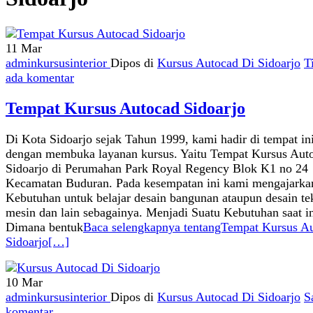
11
Mar
adminkursusinterior
Dipos di
Kursus Autocad Di Sidoarjo
T
ada komentar
Tempat Kursus Autocad Sidoarjo
Di Kota Sidoarjo sejak Tahun 1999, kami hadir di tempat in
dengan membuka layanan kursus. Yaitu Tempat Kursus Aut
Sidoarjo di Perumahan Park Royal Regency Blok K1 no 24
Kecamatan Buduran. Pada kesempatan ini kami mengajarka
Kebutuhan untuk belajar desain bangunan ataupun desain te
mesin dan lain sebagainya. Menjadi Suatu Kebutuhan saat in
Dimana bentuk
Baca selengkapnya tentangTempat Kursus A
Sidoarjo
[…]
10
Mar
adminkursusinterior
Dipos di
Kursus Autocad Di Sidoarjo
S
komentar