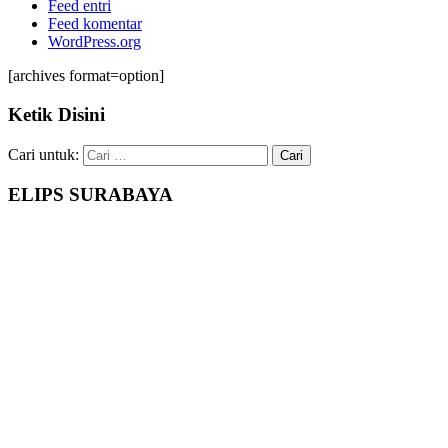
Feed entri
Feed komentar
WordPress.org
[archives format=option]
Ketik Disini
Cari untuk:
ELIPS SURABAYA