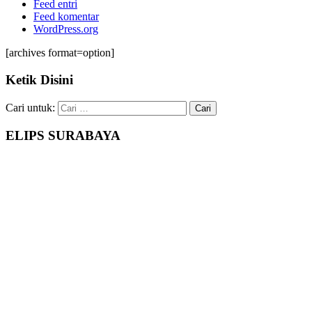
Feed entri
Feed komentar
WordPress.org
[archives format=option]
Ketik Disini
Cari untuk:
ELIPS SURABAYA