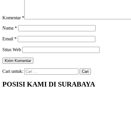
Komentar
*
Nama
*
Email
*
Situs Web
Cari untuk:
POSISI KAMI DI SURABAYA