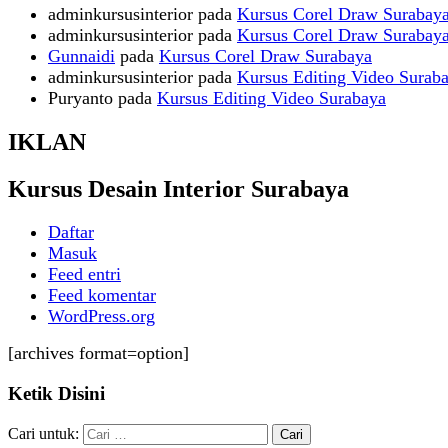
adminkursusinterior
pada
Kursus Corel Draw Surabay
adminkursusinterior
pada
Kursus Corel Draw Surabay
Gunnaidi
pada
Kursus Corel Draw Surabaya
adminkursusinterior
pada
Kursus Editing Video Surab
Puryanto
pada
Kursus Editing Video Surabaya
IKLAN
Kursus Desain Interior Surabaya
Daftar
Masuk
Feed entri
Feed komentar
WordPress.org
[archives format=option]
Ketik Disini
Cari untuk: