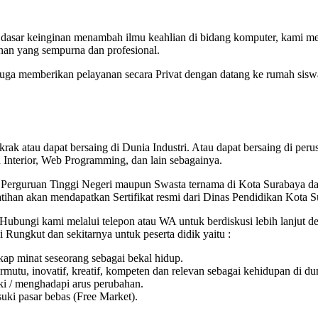
 dasar keinginan menambah ilmu keahlian di bidang komputer, kami m
an yang sempurna dan profesional.
 juga memberikan pelayanan secara Privat dengan datang ke rumah sisw
tau dapat bersaing di Dunia Industri. Atau dapat bersaing di perusa
n Interior, Web Programming, dan lain sebagainya.
i Perguruan Tinggi Negeri maupun Swasta ternama di Kota Surabaya d
tihan akan mendapatkan Sertifikat resmi dari Dinas Pendidikan Kota S
 Hubungi kami melalui telepon atau WA untuk berdiskusi lebih lanjut 
 Rungkut dan sekitarnya untuk peserta didik yaitu :
ap minat seseorang sebagai bekal hidup.
mutu, inovatif, kreatif, kompeten dan relevan sebagai kehidupan di du
i / menghadapi arus perubahan.
uki pasar bebas (Free Market).