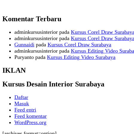
Komentar Terbaru
adminkursusinterior
pada
Kursus Corel Draw Surabay
adminkursusinterior
pada
Kursus Corel Draw Surabay
Gunnaidi
pada
Kursus Corel Draw Surabaya
adminkursusinterior
pada
Kursus Editing Video Surab
Puryanto
pada
Kursus Editing Video Surabaya
IKLAN
Kursus Desain Interior Surabaya
Daftar
Masuk
Feed entri
Feed komentar
WordPress.org
[archives format=option]