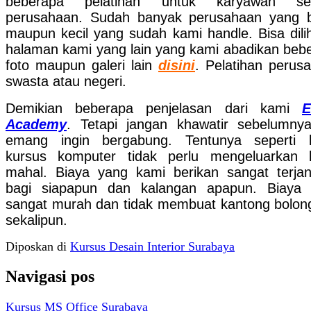
beberapa pelatihan untuk karyawan se
perusahaan. Sudah banyak perusahaan yang 
maupun kecil yang sudah kami handle. Bisa dilih
halaman kami yang lain yang kami abadikan beb
foto maupun galeri lain
disini
. Pelatihan perus
swasta atau negeri.
Demikian beberapa penjelasan dari kami
E
Academy
. Tetapi jangan khawatir sebelumnya
emang ingin bergabung. Tentunya seperti 
kursus komputer tidak perlu mengeluarkan 
mahal. Biaya yang kami berikan sangat terja
bagi siapapun dan kalangan apapun. Biaya
sangat murah dan tidak membuat kantong bolong
sekalipun.
Diposkan di
Kursus Desain Interior Surabaya
Navigasi pos
Kursus MS Office Surabaya