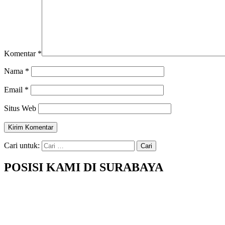
Komentar
*
Nama
*
Email
*
Situs Web
Cari untuk:
POSISI KAMI DI SURABAYA