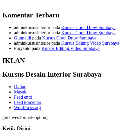
Komentar Terbaru
adminkursusinterior
pada
Kursus Corel Draw Surabaya
adminkursusinterior
pada
Kursus Corel Draw Surabaya
Gunnaidi
pada
Kursus Corel Draw Surabaya
adminkursusinterior
pada
Kursus Editing Video Surabaya
Puryanto
pada
Kursus Editing Video Surabaya
IKLAN
Kursus Desain Interior Surabaya
Daftar
Masuk
Feed entri
Feed komentar
WordPress.org
[archives format=option]
Ketik Disini