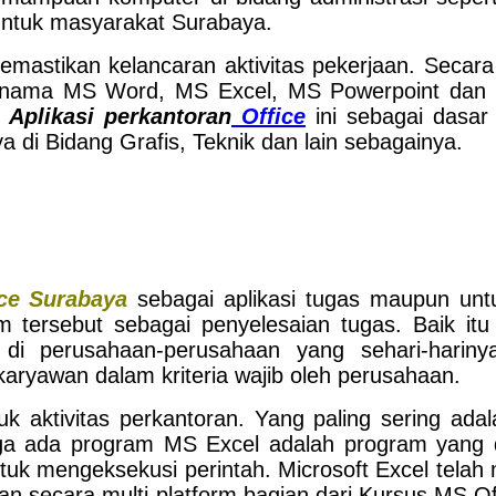
ntuk masyarakat Surabaya.
mastikan kelancaran aktivitas pekerjaan. Secara 
nama MS Word, MS Excel, MS Powerpoint dan s
m
Aplikasi perkantoran
Office
ini sebagai dasar 
ya di Bidang Grafis, Teknik dan lain sebagainya.
ce Surabaya
sebagai aplikasi tugas maupun untuk
tersebut sebagai penyelesaian tugas. Baik itu
i perusahaan-perusahaan yang sehari-hariny
karyawan dalam kriteria wajib oleh perusahaan.
 aktivitas perkantoran. Yang paling sering ad
uga ada program MS Excel adalah program yang
ntuk mengeksekusi perintah. Microsoft Excel telah 
sikan secara multi-platform bagian dari Kursus MS O